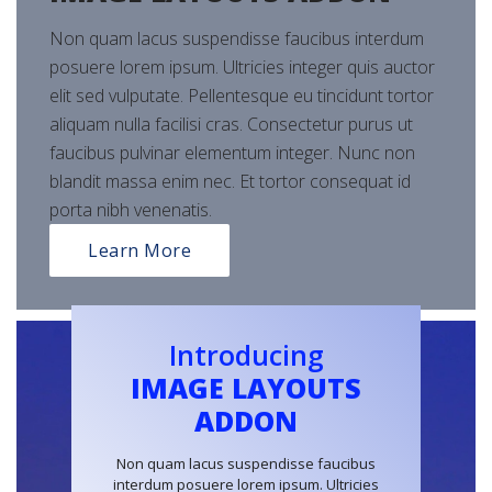
Non quam lacus suspendisse faucibus interdum
posuere lorem ipsum. Ultricies integer quis auctor
elit sed vulputate. Pellentesque eu tincidunt tortor
aliquam nulla facilisi cras. Consectetur purus ut
faucibus pulvinar elementum integer. Nunc non
blandit massa enim nec. Et tortor consequat id
porta nibh venenatis.
Learn More
Introducing
IMAGE LAYOUTS
ADDON
Non quam lacus suspendisse faucibus
interdum posuere lorem ipsum. Ultricies