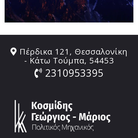
Πέρδικα 121, Θεσσαλονίκη
- Κάτω Τούμπα, 54453
2310953395